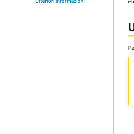
Ulteriori informazioni
em
n
U
Pe