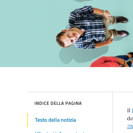
INDICE DELLA PAGINA
T
Il
do
Testo della notizia
d
28