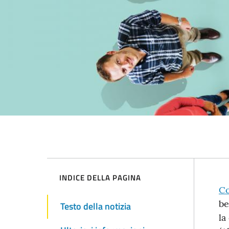
INDICE DELLA PAGINA
T
Co
be
Testo della notizia
d
la