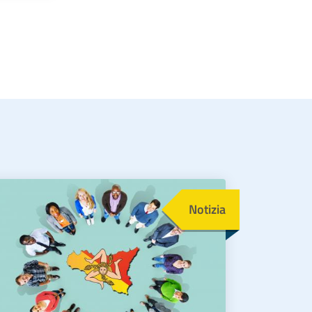
magine
Notizia