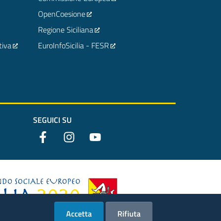
OpenCoesione
Regione Siciliana
tiva
EuroInfoSicilia - FESR
SEGUICI SU
Accetta
Rifiuta