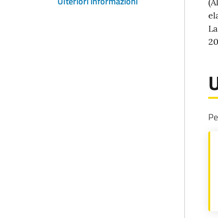
Ulteriori informazioni
(A
n
el
La
20
U
Pe