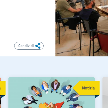
Condividi
Immagine
Im
a
Notizia