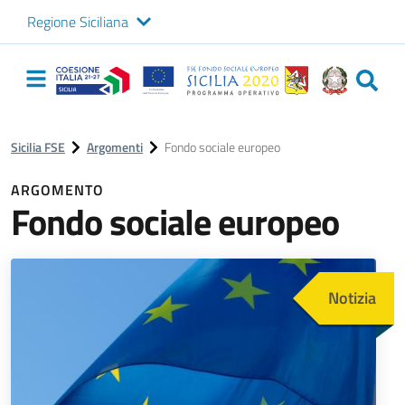
Regione Siciliana
Logo Sicilia FSE
Navigazione
principale
Sicilia FSE
Argomenti
Fondo sociale europeo
ARGOMENTO
Fondo sociale europeo
Immagine
Notizia