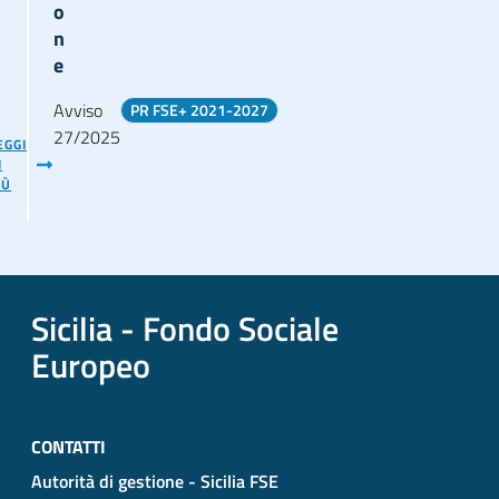
o
n
e
Avviso
PR FSE+ 2021-2027
27/2025
EGGI
I
IÙ
Sicilia - Fondo Sociale
Europeo
CONTATTI
Autorità di gestione - Sicilia FSE