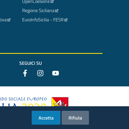
OpenCoesione
Regione Siciliana
tiva
EuroInfoSicilia - FESR
SEGUICI SU
Accetta
Rifiuta