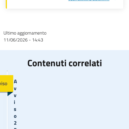
Ultimo aggiornamento
11/06/2026 - 14:43
Contenuti correlati
Immagine
A
viso
v
v
i
s
o
2