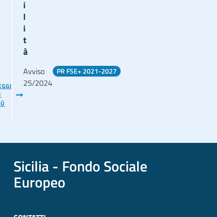
i
l
i
t
à
Avviso
PR FSE+ 2021-2027
25/2024
EGGI
I
IÙ
Sicilia - Fondo Sociale
Europeo