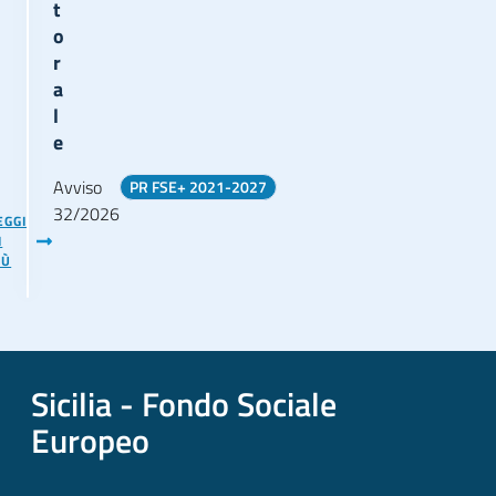
t
o
r
a
l
e
Avviso
PR FSE+ 2021-2027
32/2026
EGGI
I
IÙ
Sicilia - Fondo Sociale
Europeo