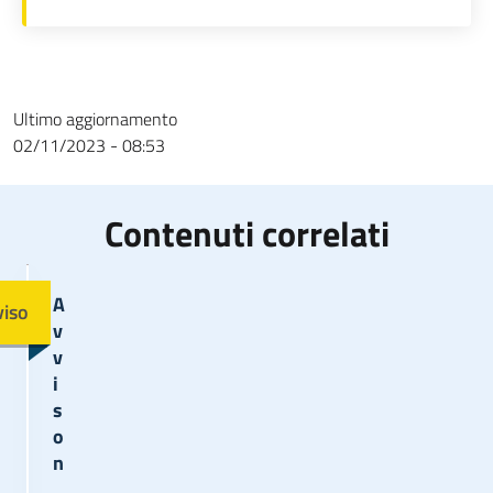
Ultimo aggiornamento
02/11/2023 - 08:53
Contenuti correlati
Immagine
A
viso
v
v
i
s
o
n
.