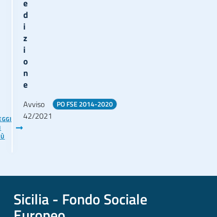
e
d
i
z
i
o
n
e
Avviso
PO FSE 2014-2020
42/2021
EGGI
I
IÙ
Sicilia - Fondo Sociale
Europeo