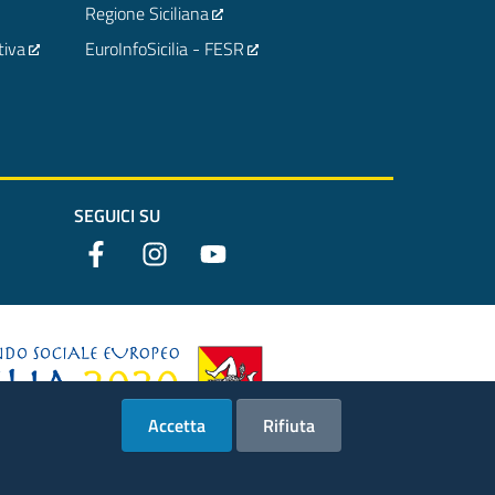
Regione Siciliana
tiva
EuroInfoSicilia - FESR
SEGUICI SU
Accetta
Rifiuta