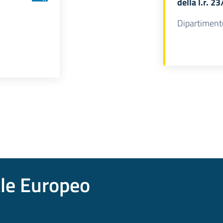
della l.r. 2
Dipartiment
ale Europeo