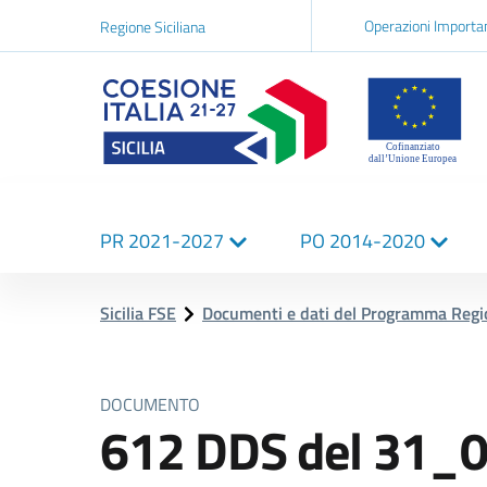
Navigazi
Operazioni Importa
Regione Siciliana
network
Logo Sicilia FSE
Navigazione
PR 2021-2027
PO 2014-2020
principale
Sicilia FSE
Documenti e dati del Programma Reg
DOCUMENTO
612 DDS del 31_