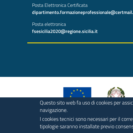
Posta Elettronica Certificata
dipartimento.formazioneprofessionale@certmail.re
Posta elettronica
fsesicilia2020@regione.sicilia.it
Questo sito web fa uso di cookies per assic
navigazione.
I cookies tecnici sono necessari per il cor
Footer
tipologie saranno installate previo consens
Note legali
Privacy policy
Social media polic