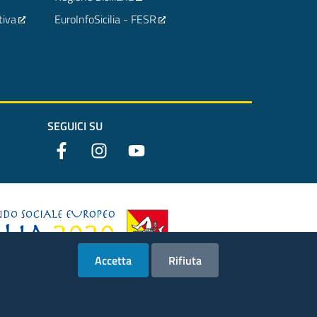
tiva
EuroInfoSicilia - FESR
SEGUICI SU
Accetta
Rifiuta